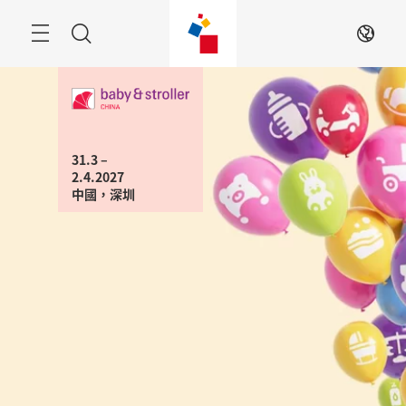
跳
過
目
搜
ZH
錄
尋
31.3 – 
2.4.2027

中國，深圳