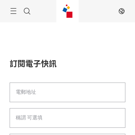
跳
過
目
搜
ZH
錄
尋
訂閱電子快訊
電郵地址
稱謂 可選填